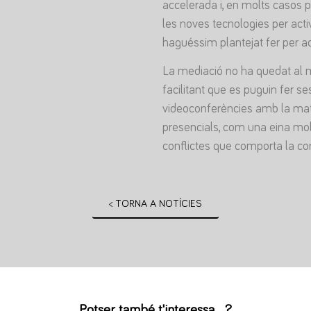
accelerada i, en molts casos po
les noves tecnologies per acti
haguéssim plantejat fer per a
La mediació no ha quedat al mar
facilitant que es puguin fer s
videoconferències amb la mate
presencials, com una eina molt 
conflictes que comporta la co
< TORNA A NOTÍCIES
Potser també t'interessa...?