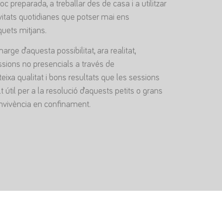
c preparada, a treballar des de casa i a utilitzar
vitats quotidianes que potser mai ens
quets mitjans.
ge d’aquesta possibilitat, ara realitat,
essions no presencials a través de
ixa qualitat i bons resultats que les sessions
útil per a la resolució d’aquests petits o grans
nvivència en confinament.