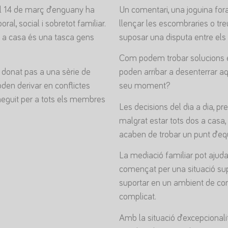
el 14 de març d’enguany ha
Un comentari, una joguina fora
ral, social i sobretot familiar.
llençar les escombraries o tr
ts a casa és una tasca gens
suposar una disputa entre els p
Com podem trobar solucions eq
 donat pas a una sèrie de
poden arribar a desenterrar a
den derivar en conflictes
seu moment?
eguit per a tots els membres
Les decisions del dia a dia, p
malgrat estar tots dos a casa
acaben de trobar un punt d’equi
La mediació familiar pot ajudar
començat per una situació supe
suportar en un ambient de con
complicat.
Amb la situació d’excepcional