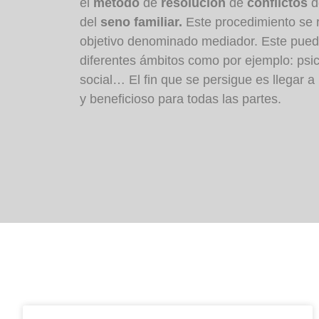
el
método
de
resolución
de
conflictos
d
del
seno
familiar.
Este procedimiento se r
objetivo denominado mediador. Este pued
diferentes ámbitos como por ejemplo: psic
social… El fin que se persigue es llegar
y beneficioso para todas las partes.