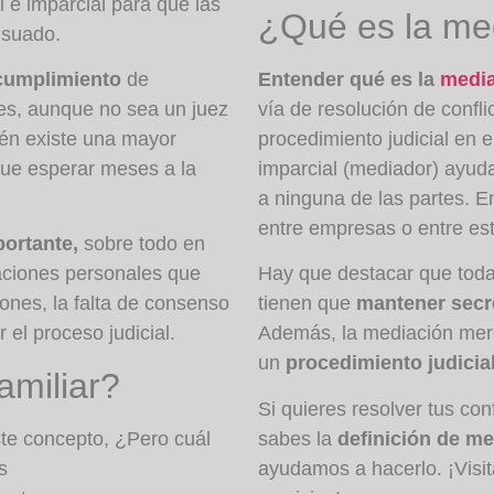
 e imparcial para que las
¿Qué es la med
nsuado.
umplimiento
de
Entender qué es la
media
es, aunque no sea un juez
vía de resolución de confli
ién existe una mayor
procedimiento judicial en 
que esperar meses a la
imparcial
(mediador) ayuda
a ninguna de las partes. En
entre empresas o entre est
ortante,
sobre todo en
aciones personales que
Hay que destacar que tod
ones, la falta de consenso
tienen que
mantener secr
 el proceso judicial.
Además, la mediación mer
un
procedimiento judicia
amiliar?
Si quieres
resolver tus con
ste concepto, ¿Pero cuál
sabes la
definición de me
s
ayudamos a hacerlo. ¡Visit