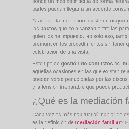
donde un mediador actúa de forma neutral
partes puedan llegar a un acuerdo conse
Gracias a la mediación, existe un
mayor c
los
pactos
que se alcanzan entre las part
quien los ha impuesto. No solo eso, tamb
premura en los procedimientos sin tener 
celebración de una vista.
Este tipo de
gestión de conflictos
es
imp
aquellas ocasiones en las que existan
rel
puedan verse perjudicadas por las discusi
y la tensión irreparable que puede producir
¿Qué es la mediación f
Cada vez es más habitual oír hablar de e
es la definición de
mediación familiar
? E