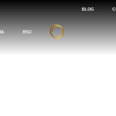
BLOG
C
MA
RSC